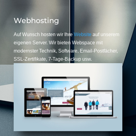
Webhosting
Auf Wunsch hosten wir Ihre
Website
auf unserem
eigenen Server. Wir bieten Webspace mit
modernster Technik, Software, Email-Postfächer,
SSL-Zertifikate, 7-Tage-Backup usw.