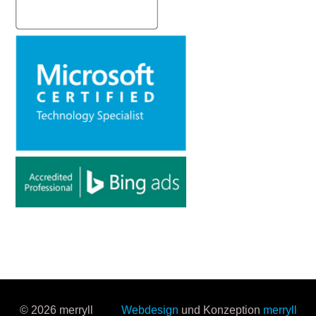
© 2026 merryll
Webdesign
und Konzeption
merryll