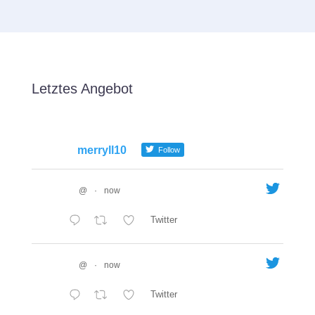
Letztes Angebot
merryll10
Follow
@
·
now
Twitter
@
·
now
Twitter