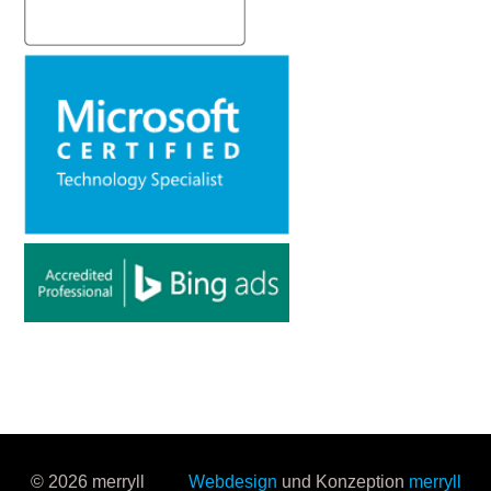
© 2026 merryll
Webdesign
und Konzeption
merryll