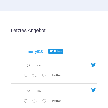
Letztes Angebot
merryll10
Follow
@
·
now
Twitter
@
·
now
Twitter