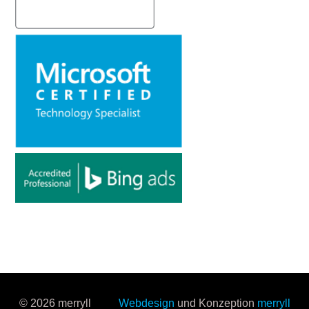
© 2026 merryll
Webdesign
und Konzeption
merryll