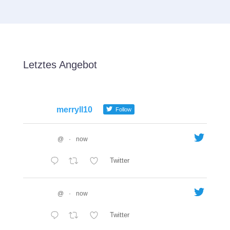
Letztes Angebot
merryll10
Follow
@
·
now
Twitter
@
·
now
Twitter