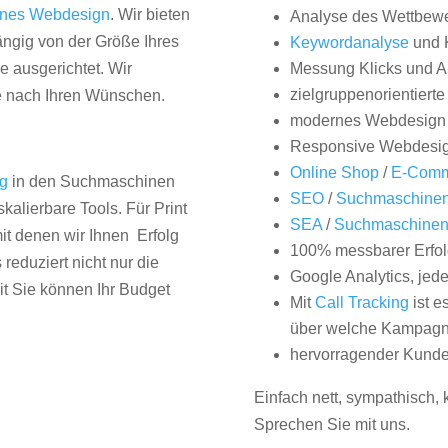
nes Webdesign
. Wir bieten
Analyse des Wettbew
hängig von der Größe Ihres
Keywordanalyse
und 
 ausgerichtet. Wir
Messung Klicks und A
zielgruppenorientiert
e nach Ihren Wünschen.
modernes Webdesign
Responsive Webdesi
Online Shop
/
E-Comm
ng
in den Suchmaschinen
SEO
/
Suchmaschinen
kalierbare Tools. Für Print
SEA
/
Suchmaschine
it denen wir Ihnen Erfolg
100% messbarer Erfol
duziert nicht nur die
Google Analytics, jed
it Sie können Ihr Budget
Mit
Call Tracking
ist e
über welche Kampagne
hervorragender Kunde
Einfach nett, sympathisch,
Sprechen Sie mit uns.