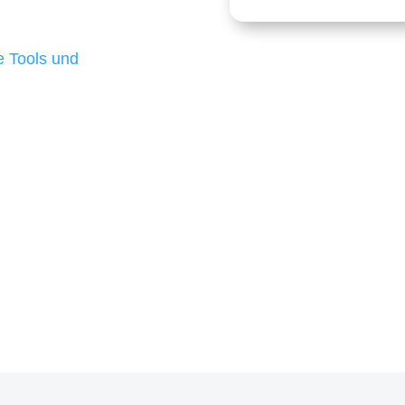
 die für ihr
d besten Ergebnisse
 Tools und
, um unsere Kunden in
m Projekt?