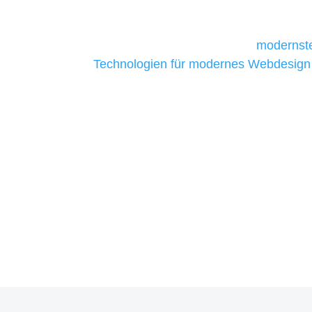
daher Tools und Technologien benötigen,
Unternehmen die kostengünstigsten un
liefern. Daher verwenden wir
modernste
Technologien für modernes Webdesign
allen Webprojekten zufriedenzustellen.
Sie haben Fragen zu Ihre
07121 / 9294977
info@merryll.de