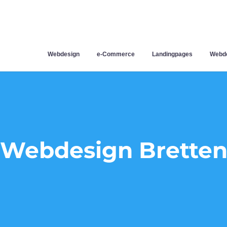
Webdesign
e-Commerce
Landingpages
Webde
Webdesign Brette