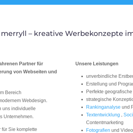
merryll – kreative Werbekonzepte i
ahrenen Partner für
Unsere Leistungen
erung von Webseiten und
unverbindliche Erstbe
Erstellung und Progr
Perfekte geografische 
im Bereich
strategische Konzepti
, modernem Webdesign.
Rankinganalyse
und P
uns individuelle
Textentwicklung
,
Soci
hes Unternehmen.
Contentmarketing
 für Sie komplette
Fotografien
und Videos