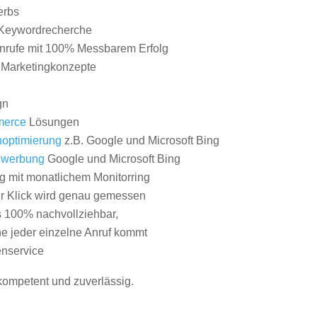
erbs
Keywordrecherche
nrufe mit 100% Messbarem Erfolg
e Marketingkonzepte
gn
erce
Lösungen
optimierung
z.B. Google und Microsoft Bing
nwerbung
Google und Microsoft Bing
g mit monatlichem Monitorring
er Klick wird genau gemessen
s 100% nachvollziehbar,
 jeder einzelne Anruf kommt
nservice
 kompetent und zuverlässig.