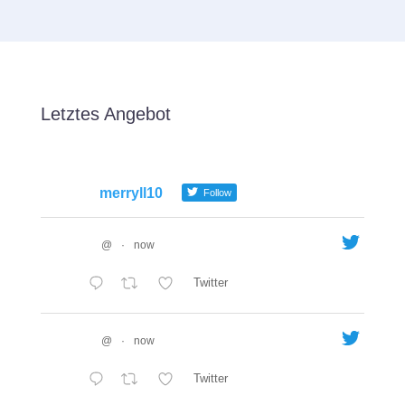
Letztes Angebot
merryll10
Follow
@
·
now
Twitter
@
·
now
Twitter