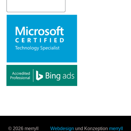
© 2026 merryll
Webdesign
und Konzeption
merryll