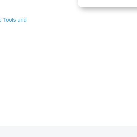
 die für ihr
d besten Ergebnisse
 Tools und
, um unsere Kunden in
m Projekt?