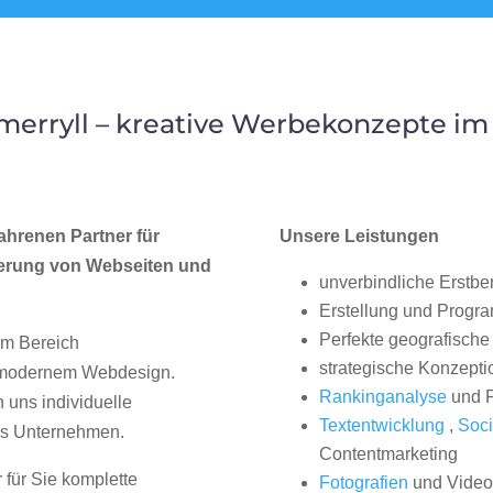
erryll – kreative Werbekonzepte im
ahrenen Partner für
Unsere Leistungen
erung von Webseiten und
unverbindliche Erstbe
Erstellung und Progr
Perfekte geografische 
im Bereich
strategische Konzepti
, modernem Webdesign.
Rankinganalyse
und P
uns individuelle
Textentwicklung
,
Soci
hes Unternehmen.
Contentmarketing
 für Sie komplette
Fotografien
und Videos