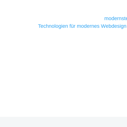
daher Tools und Technologien benötigen,
Unternehmen die kostengünstigsten un
liefern. Daher verwenden wir
modernste
Technologien für modernes Webdesign
allen Webprojekten zufriedenzustellen.
Sie haben Fragen zu Ihre
07121 / 9294977
info@merryll.de