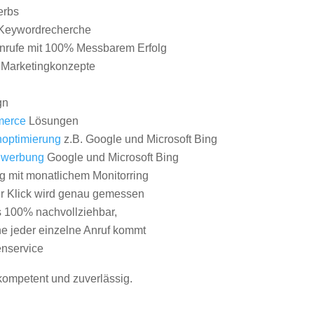
erbs
Keywordrecherche
nrufe mit 100% Messbarem Erfolg
e Marketingkonzepte
gn
erce
Lösungen
optimierung
z.B. Google und Microsoft Bing
nwerbung
Google und Microsoft Bing
g mit monatlichem Monitorring
er Klick wird genau gemessen
s 100% nachvollziehbar,
 jeder einzelne Anruf kommt
nservice
 kompetent und zuverlässig.