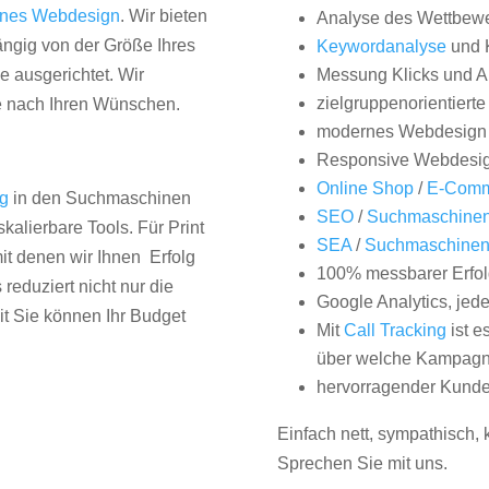
nes Webdesign
. Wir bieten
Analyse des Wettbew
hängig von der Größe Ihres
Keywordanalyse
und 
 ausgerichtet. Wir
Messung Klicks und A
zielgruppenorientiert
e nach Ihren Wünschen.
modernes Webdesign
Responsive Webdesi
Online Shop
/
E-Comm
ng
in den Suchmaschinen
SEO
/
Suchmaschinen
kalierbare Tools. Für Print
SEA
/
Suchmaschine
it denen wir Ihnen Erfolg
100% messbarer Erfol
duziert nicht nur die
Google Analytics, jed
it Sie können Ihr Budget
Mit
Call Tracking
ist e
über welche Kampagne
hervorragender Kunde
Einfach nett, sympathisch,
Sprechen Sie mit uns.