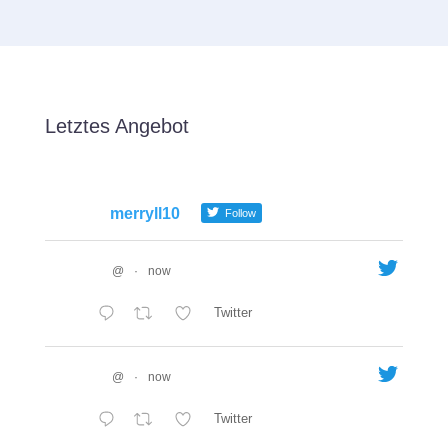
Letztes Angebot
merryll10
Follow
@
·
now
Twitter
@
·
now
Twitter