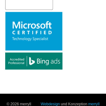
© 2026 merryll
Webdesign
und Konzeption
merryll