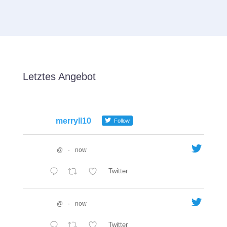
Letztes Angebot
merryll10
Follow
@
·
now
Twitter
@
·
now
Twitter