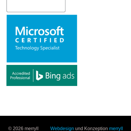
© 2026 merryll
Webdesign
und Konzeption
merryll