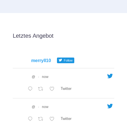
Letztes Angebot
merryll10
Follow
@
·
now
Twitter
@
·
now
Twitter