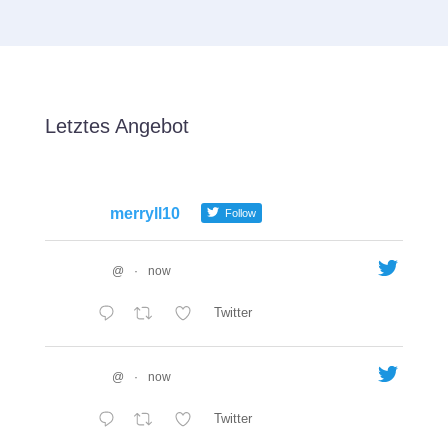
Letztes Angebot
merryll10
Follow
@
·
now
Twitter
@
·
now
Twitter