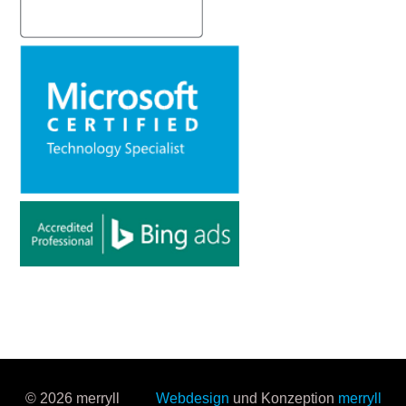
© 2026 merryll
Webdesign
und Konzeption
merryll