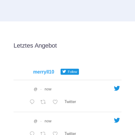
Letztes Angebot
merryll10
Follow
@
·
now
Twitter
@
·
now
Twitter