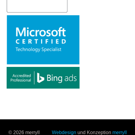
© 2026 merryll
Webdesign
und Konzeption
merryll