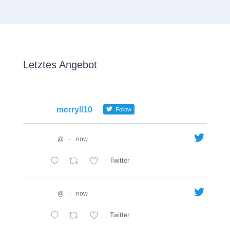
Letztes Angebot
merryll10
Follow
@
·
now
Twitter
@
·
now
Twitter