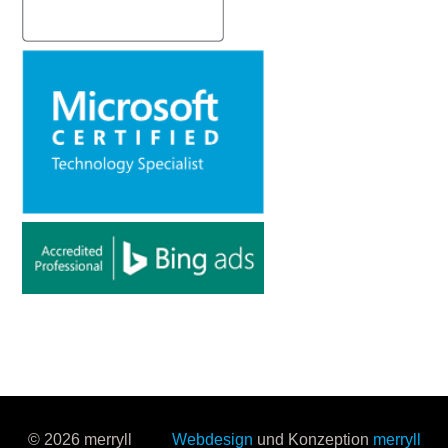
© 2026 merryll
Webdesign
und Konzeption
merryll