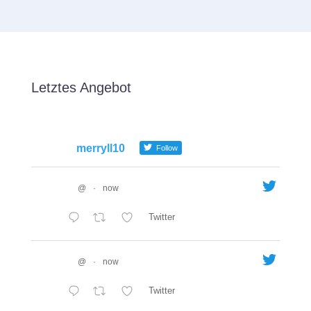
Letztes Angebot
merryll10
Follow
@
·
now
Twitter
@
·
now
Twitter