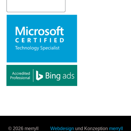
© 2026 merryll
Webdesign
und Konzeption
merryll