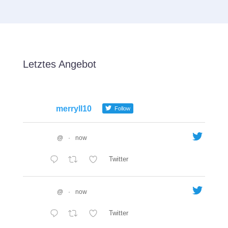
Letztes Angebot
merryll10
Follow
@
·
now
Twitter
@
·
now
Twitter