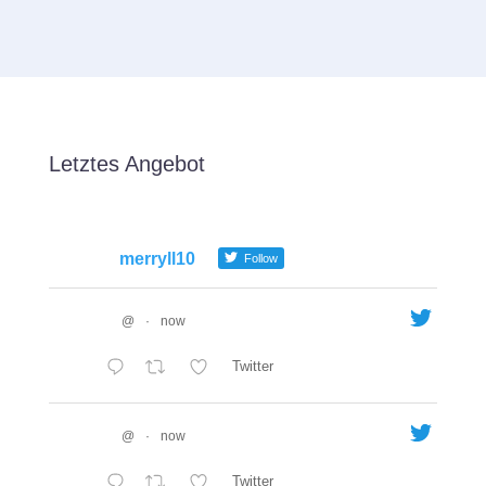
Letztes Angebot
merryll10
Follow
@
·
now
Twitter
@
·
now
Twitter