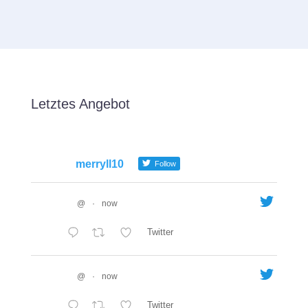
Letztes Angebot
merryll10
Follow
@
·
now
Twitter
@
·
now
Twitter