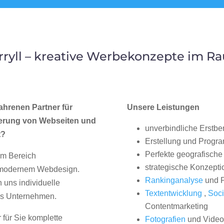
yll – kreative Werbekonzepte im R
ahrenen Partner für
Unsere Leistungen
erung von Webseiten und
unverbindliche Erstbe
t?
Erstellung und Progr
Perfekte geografische 
im Bereich
strategische Konzepti
, modernem Webdesign.
Rankinganalyse
und P
uns individuelle
Textentwicklung
,
Soci
hes Unternehmen.
Contentmarketing
 für Sie komplette
Fotografien
und Videos