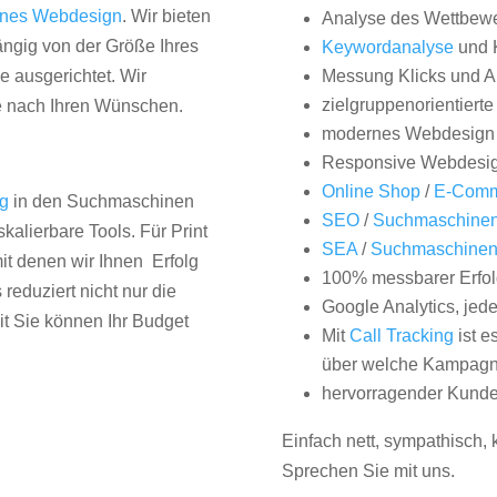
nes Webdesign
. Wir bieten
Analyse des Wettbew
hängig von der Größe Ihres
Keywordanalyse
und 
 ausgerichtet. Wir
Messung Klicks und A
zielgruppenorientiert
e nach Ihren Wünschen.
modernes Webdesign
Responsive Webdesi
Online Shop
/
E-Comm
ng
in den Suchmaschinen
SEO
/
Suchmaschinen
kalierbare Tools. Für Print
SEA
/
Suchmaschine
it denen wir Ihnen Erfolg
100% messbarer Erfol
duziert nicht nur die
Google Analytics, jed
it Sie können Ihr Budget
Mit
Call Tracking
ist e
über welche Kampagne
hervorragender Kunde
Einfach nett, sympathisch,
Sprechen Sie mit uns.