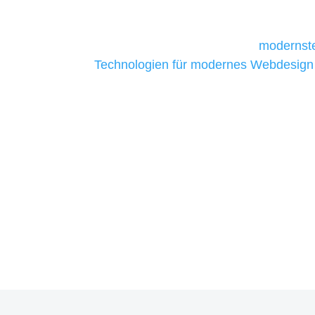
daher Tools und Technologien benötigen,
Unternehmen die kostengünstigsten un
liefern. Daher verwenden wir
modernste
Technologien für modernes Webdesign
allen Webprojekten zufriedenzustellen.
Sie haben Fragen zu Ihre
07121 / 9294977
info@merryll.de