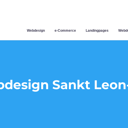
Webdesign
e-Commerce
Landingpages
Webde
design Sankt Leon