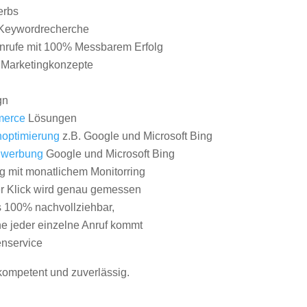
erbs
Keywordrecherche
nrufe mit 100% Messbarem Erfolg
e Marketingkonzepte
gn
erce
Lösungen
optimierung
z.B. Google und Microsoft Bing
nwerbung
Google und Microsoft Bing
g mit monatlichem Monitorring
er Klick wird genau gemessen
s 100% nachvollziehbar,
 jeder einzelne Anruf kommt
nservice
 kompetent und zuverlässig.