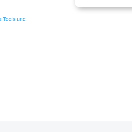
 die für ihr
d besten Ergebnisse
 Tools und
, um unsere Kunden in
m Projekt?