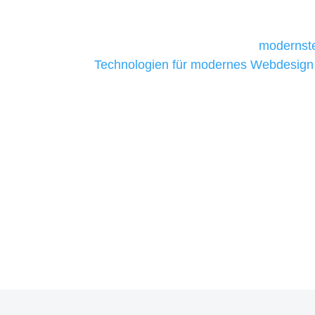
daher Tools und Technologien benötigen,
Unternehmen die kostengünstigsten un
liefern. Daher verwenden wir
modernste
Technologien für modernes Webdesign
allen Webprojekten zufriedenzustellen.
Sie haben Fragen zu Ihre
07121 / 9294977
info@merryll.de