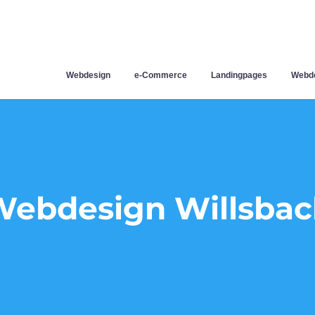
Webdesign
e-Commerce
Landingpages
Webde
Webdesign Willsbac