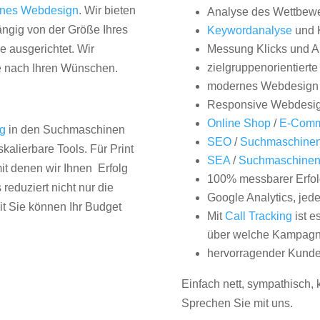
nes Webdesign
. Wir bieten
Analyse des Wettbew
hängig von der Größe Ihres
Keywordanalyse
und 
 ausgerichtet. Wir
Messung Klicks und A
zielgruppenorientiert
e nach Ihren Wünschen.
modernes Webdesign
Responsive Webdesi
Online Shop
/
E-Comm
ng
in den Suchmaschinen
SEO
/
Suchmaschinen
kalierbare Tools. Für Print
SEA
/
Suchmaschine
it denen wir Ihnen Erfolg
100% messbarer Erfol
duziert nicht nur die
Google Analytics, jed
it Sie können Ihr Budget
Mit
Call Tracking
ist e
über welche Kampagne
hervorragender Kunde
Einfach nett, sympathisch,
Sprechen Sie mit uns.