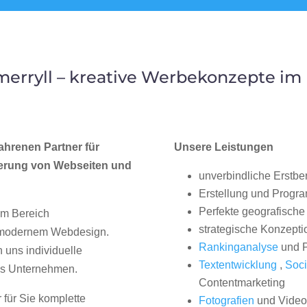
erryll – kreative Werbekonzepte im
ahrenen Partner für
Unsere Leistungen
erung von Webseiten und
unverbindliche Erstbe
Erstellung und Progr
Perfekte geografische 
im Bereich
strategische Konzepti
, modernem Webdesign.
Rankinganalyse
und P
uns individuelle
Textentwicklung
,
Soci
hes Unternehmen.
Contentmarketing
 für Sie komplette
Fotografien
und Videos