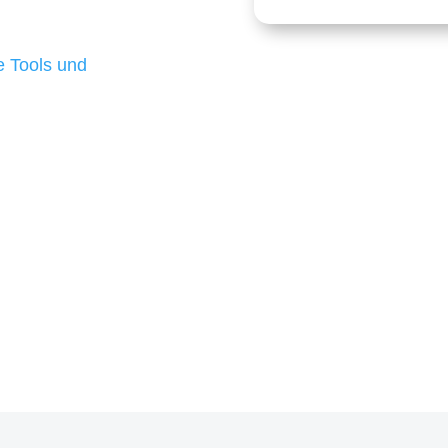
 die für ihr
d besten Ergebnisse
 Tools und
, um unsere Kunden in
m Projekt?