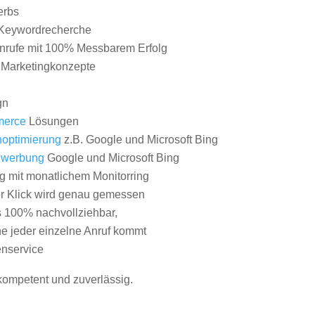
erbs
Keywordrecherche
nrufe mit 100% Messbarem Erfolg
e Marketingkonzepte
gn
erce
Lösungen
optimierung
z.B. Google und Microsoft Bing
nwerbung
Google und Microsoft Bing
g mit monatlichem Monitorring
er Klick wird genau gemessen
s 100% nachvollziehbar,
 jeder einzelne Anruf kommt
nservice
 kompetent und zuverlässig.