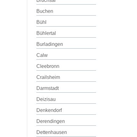
Bruchsal
Buchen
Bühl
Bühlertal
Burladingen
Calw
Cleebronn
Crailsheim
Darmstadt
Deizisau
Denkendorf
Derendingen
Dettenhausen