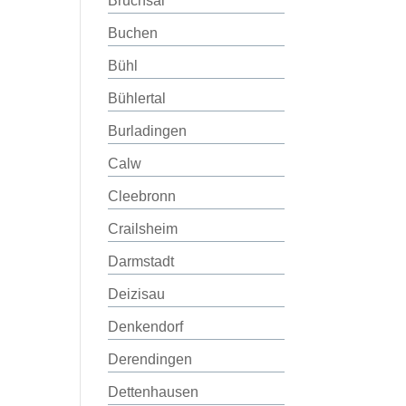
Bruchsal
Buchen
Bühl
Bühlertal
Burladingen
Calw
Cleebronn
Crailsheim
Darmstadt
Deizisau
Denkendorf
Derendingen
Dettenhausen