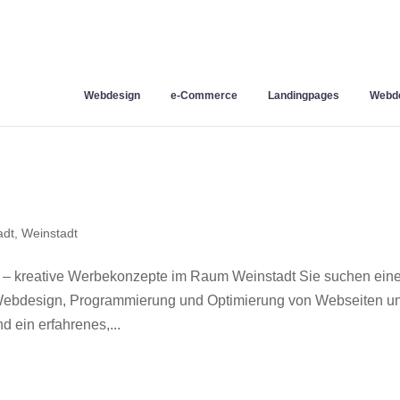
Webdesign
e-Commerce
Landingpages
Webde
adt
,
Weinstadt
 – kreative Werbekonzepte im Raum Weinstadt Sie suchen ein
r Webdesign, Programmierung und Optimierung von Webseiten u
 ein erfahrenes,...